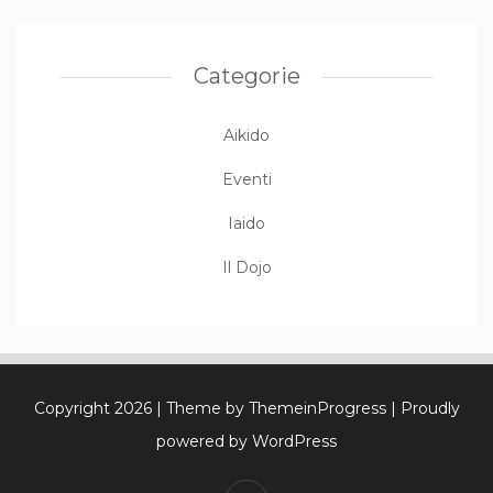
Categorie
Aikido
Eventi
Iaido
Il Dojo
Copyright 2026
| Theme by ThemeinProgress
| Proudly
powered by WordPress