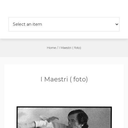
Salta
al
contenuto
Home
/
I Maestri ( foto)
I Maestri ( foto)