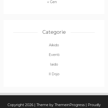
« Gen
Categorie
Aikido
Eventi
Iaido
Il Dojo
Copyright 2026
| Theme by ThemeinProgress
| Proudly