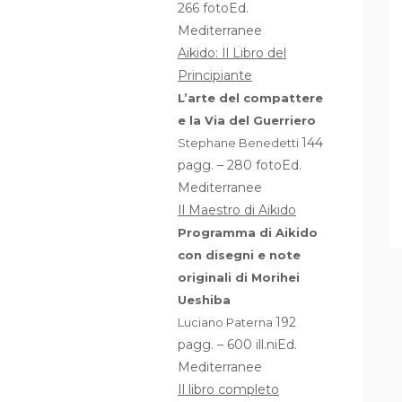
266 fotoEd.
Mediterranee
Aikido: Il Libro del
Principiante
L’arte del compattere
e la Via del Guerriero
144
Stephane Benedetti
pagg. – 280 fotoEd.
Mediterranee
Il Maestro di Aikido
Programma di Aikido
con disegni e note
originali di Morihei
Ueshiba
192
Luciano Paterna
pagg. – 600 ill.niEd.
Mediterranee
Il libro completo