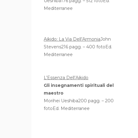
Ueshiba176 pagg. – 512 fotoEd.
Mediterranee
Aikido: La Via Dell’Armonia
John
Stevens216 pagg. – 400 fotoEd.
Mediterranee
L’Essenza Dell’Aikido
Gli insegnamenti spirituali del
maestro
Morihei Ueshiba200 pagg. – 200
fotoEd. Mediterranee