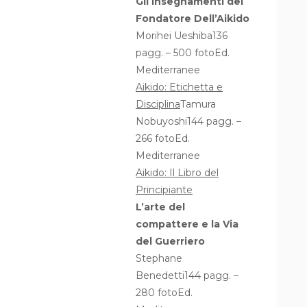
Gli Insegnamenti del
Fondatore Dell’Aikido
Morihei Ueshiba136
pagg. – 500 fotoEd.
Mediterranee
Aikido: Etichetta e
Disciplina
Tamura
Nobuyoshi144 pagg. –
266 fotoEd.
Mediterranee
Aikido: Il Libro del
Principiante
L’arte del
compattere e la Via
del Guerriero
Stephane
Benedetti144 pagg. –
280 fotoEd.