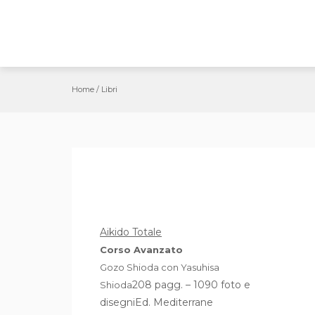
Salta
al
contenuto
Home
/
Libri
Aikido Totale
Corso Avanzato
Gozo Shioda con Yasuhisa
208 pagg. – 1090 foto e
Shioda
disegniEd. Mediterrane