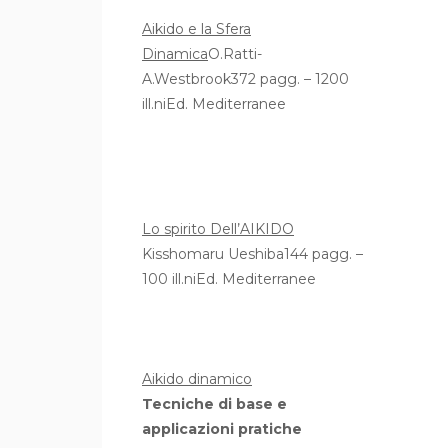
Aikido e la Sfera
Dinamica
O.Ratti-
A.Westbrook372 pagg. – 1200
ill.niEd. Mediterranee
Lo spirito Dell’AIKIDO
Kisshomaru Ueshiba144 pagg. –
100 ill.niEd. Mediterranee
Aikido dinamico
Tecniche di base e
applicazioni pratiche