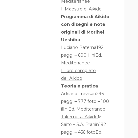
Mediterranee
Il Maestro di Aikido
Programma di Aikido
con disegni e note
originali di Morihei
Ueshiba
Luciano Paterna192
pagg. – 600 ill.niEd.
Mediterranee
Il libro completo
dell’Aikido
Teoria e pratica
Adriano Trevisan296
pagg. – 777 foto – 100
ill.niEd. Mediterranee
Takemusu Aikido
M.
Saito – S.A. Pranin192
pagg. – 456 fotoEd.