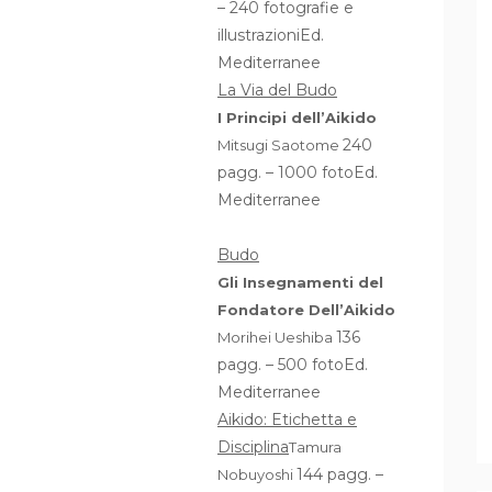
– 240 fotografie e
illustrazioniEd.
Mediterranee
La Via del Budo
I Principi dell’Aikido
240
Mitsugi Saotome
pagg. – 1000 fotoEd.
Mediterranee
Budo
Gli Insegnamenti del
Fondatore Dell’Aikido
136
Morihei Ueshiba
pagg. – 500 fotoEd.
Mediterranee
Aikido: Etichetta e
Disciplina
Tamura
144 pagg. –
Nobuyoshi