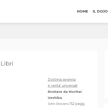
HOME
IL DOJO
Libri
Dottrina segreta
e verita’ universali
Rivelate da Morihei
Ueshiba
152 pagg.
John Stevens