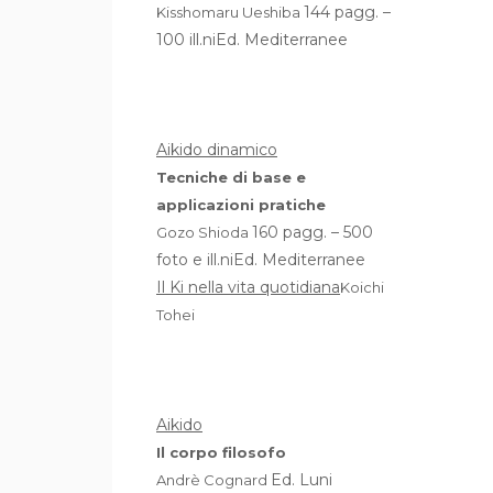
144 pagg. –
Kisshomaru Ueshiba
100 ill.niEd. Mediterranee
Aikido dinamico
Tecniche di base e
applicazioni pratiche
160 pagg. – 500
Gozo Shioda
foto e ill.niEd. Mediterranee
Il Ki nella vita quotidiana
Koichi
Tohei
Aikido
Il corpo filosofo
Ed. Luni
Andrè Cognard