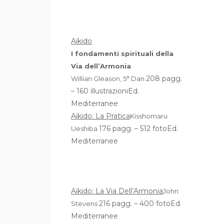
Aikido
I fondamenti spirituali della
Via dell’Armonia
208 pagg.
Willian Gleason, 5° Dan
– 160 illustrazioniEd.
Mediterranee
Aikido: La Pratica
Kisshomaru
176 pagg. – 512 fotoEd.
Ueshiba
Mediterranee
Aikido: La Via Dell’Armonia
John
216 pagg. – 400 fotoEd.
Stevens
Mediterranee