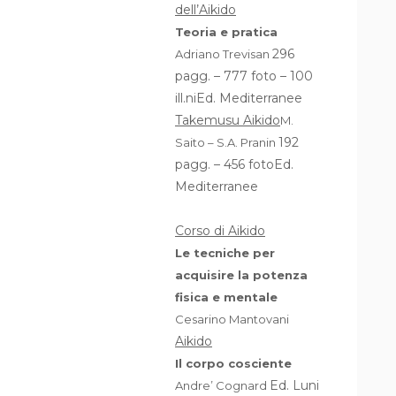
dell’Aikido
Teoria e pratica
296
Adriano Trevisan
pagg. – 777 foto – 100
ill.niEd. Mediterranee
Takemusu Aikido
M.
192
Saito – S.A. Pranin
pagg. – 456 fotoEd.
Mediterranee
Corso di Aikido
Le tecniche per
acquisire la potenza
fisica e mentale
Cesarino Mantovani
Aikido
Il corpo cosciente
Ed. Luni
Andre’ Cognard